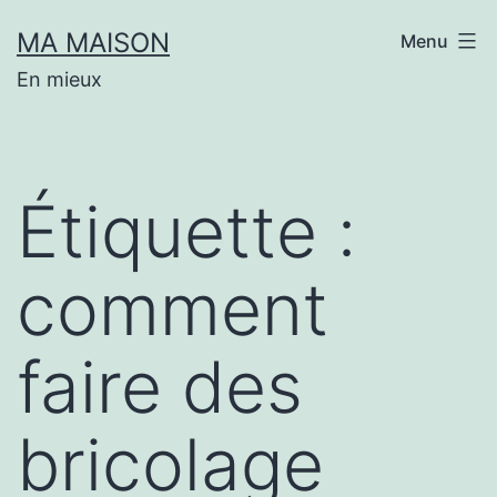
Aller
MA MAISON
Menu
au
En mieux
contenu
Étiquette :
comment
faire des
bricolage