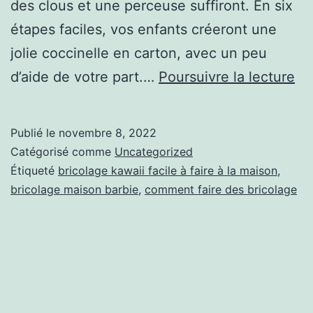
des clous et une perceuse suffiront. En six
e
étapes faciles, vos enfants créeront une
n
jolie coccinelle en carton, avec un peu
c
6
d’aide de votre part.…
Poursuivre la lecture
o
c
m
h
m
Publié le
novembre 8, 2022
o
Catégorisé comme
Uncategorized
u
s
Étiqueté
bricolage kawaii facile à faire à la maison
,
n
bricolage maison barbie
,
comment faire des bricolage
e
a
s
v
q
e
u
c
e
l