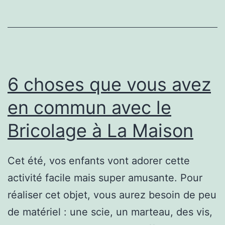
e
s
q
u
6 choses que vous avez
e
v
en commun avec le
o
Bricolage à La Maison
u
s
Cet été, vos enfants vont adorer cette
a
activité facile mais super amusante. Pour
v
réaliser cet objet, vous aurez besoin de peu
e
de matériel : une scie, un marteau, des vis,
z