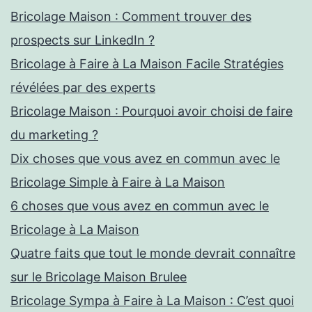
a
l
Bricolage Maison : Comment trouver des
i
a
prospects sur LinkedIn ?
s
g
Bricolage à Faire à La Maison Facile Stratégies
o
e
révélées par des experts
n
à
Bricolage Maison : Pourquoi avoir choisi de faire
L
du marketing ?
a
Dix choses que vous avez en commun avec le
M
Bricolage Simple à Faire à La Maison
a
6 choses que vous avez en commun avec le
i
Bricolage à La Maison
s
Quatre faits que tout le monde devrait connaître
o
sur le Bricolage Maison Brulee
n
Bricolage Sympa à Faire à La Maison : C’est quoi