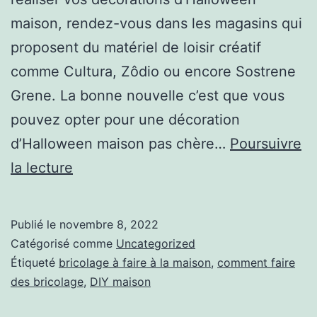
maison, rendez-vous dans les magasins qui
proposent du matériel de loisir créatif
comme Cultura, Zôdio ou encore Sostrene
Grene. La bonne nouvelle c’est que vous
pouvez opter pour une décoration
d’Halloween maison pas chère…
Poursuivre
D
la lecture
i
x
Publié le
novembre 8, 2022
c
Catégorisé comme
Uncategorized
h
Étiqueté
bricolage à faire à la maison
,
comment faire
des bricolage
,
DIY maison
o
s