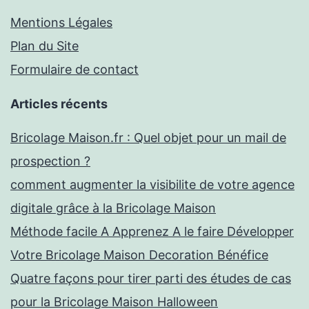
p
u
Mentions Légales
l
n
Plan du Site
e
a
Formulaire de contact
à
v
F
Articles récents
e
a
c
Bricolage Maison.fr : Quel objet pour un mail de
i
l
prospection ?
r
e
comment augmenter la visibilite de votre agence
e
B
digitale grâce à la Bricolage Maison
à
r
Méthode facile A Apprenez A le faire Développer
L
i
Votre Bricolage Maison Decoration Bénéfice
a
c
Quatre façons pour tirer parti des études de cas
M
o
pour la Bricolage Maison Halloween