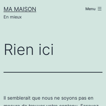
Aller
MA MAISON
Menu
au
En mieux
contenu
Rien ici
Il semblerait que nous ne soyons pas en
mesure de trouver votre contenu. Essayez